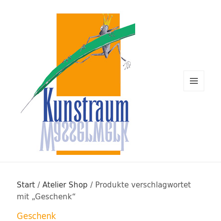
MENÜ
UND
WIDGETS
Kunstraum Wasserwerk Rügen
Start
/
Atelier Shop
/ Produkte verschlagwortet
mit „Geschenk“
Geschenk