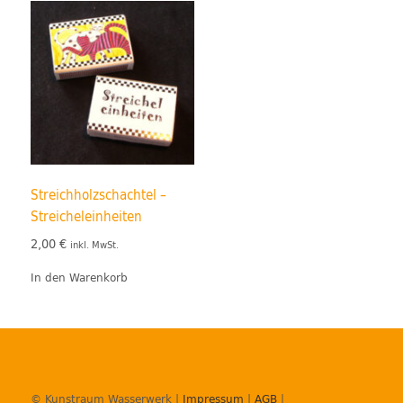
Streichholzschachtel –
Streicheleinheiten
2,00
€
inkl. MwSt.
In den Warenkorb
© Kunstraum Wasserwerk |
Impressum
|
AGB
|