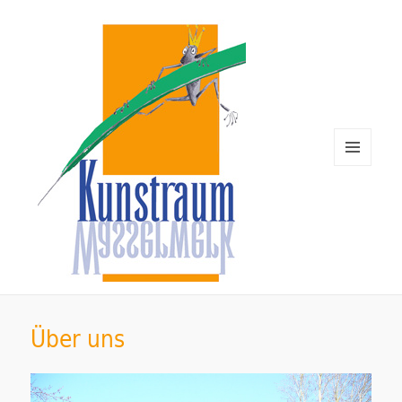
MENÜ
UND
WIDGETS
Kunstraum Wasserwerk Rügen
Über uns