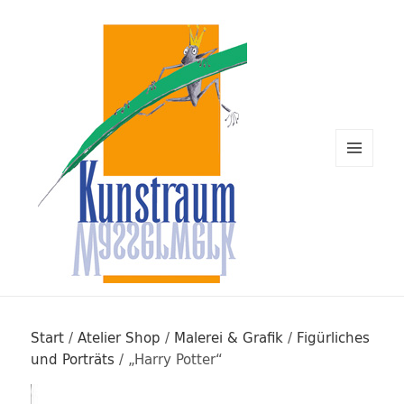
MENÜ
UND
WIDGETS
Kunstraum Wasserwerk Rügen
Start
/
Atelier Shop
/
Malerei & Grafik
/
Figürliches
und Porträts
/ „Harry Potter“