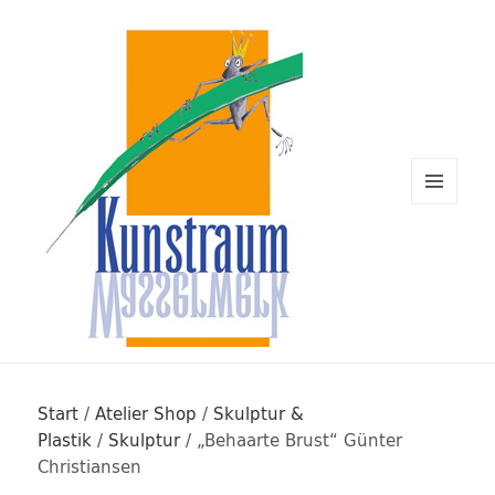
MENÜ
UND
WIDGETS
Kunstraum Wasserwerk Rügen
Start
/
Atelier Shop
/
Skulptur &
Plastik
/
Skulptur
/ „Behaarte Brust“ Günter
Christiansen