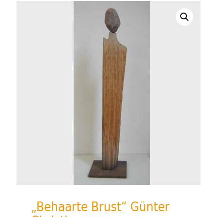
„Behaarte Brust“ Günter