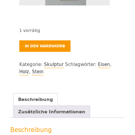
1 vorrätig
"Behaarte
IN DEN WARENKORB
Brust"
Günter
Kategorie:
Skulptur
Schlagwörter:
Eisen
,
Christiansen
Holz
,
Stein
Menge
Beschreibung
Zusätzliche Informationen
Beschreibung