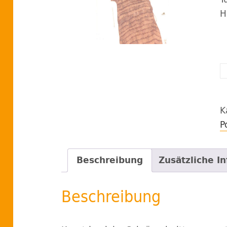
H
D
m
K
K
M
P
Beschreibung
Zusätzliche I
Beschreibung