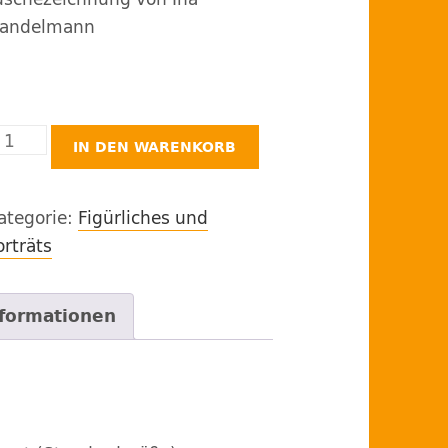
andelmann
ame
IN DEN WARENKORB
it
appe
ategorie:
Figürliches und
enge
orträts
nformationen