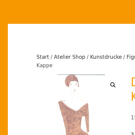
Start
/
Atelier Shop
/
Kunstdrucke
/
Fig
Kappe
1
T