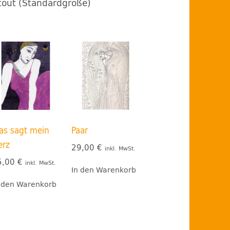
tout (Standardgröße)
as sagt mein
Paar
erz
29,00
€
inkl. MwSt.
5,00
€
inkl. MwSt.
In den Warenkorb
 den Warenkorb