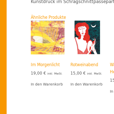
Kunstdruck im Schrägschnittpassepar
Ähnliche Produkte
Im Morgenlicht
Rotweinabend
W
H
19,00
€
15,00
€
inkl. MwSt.
inkl. MwSt.
1
In den Warenkorb
In den Warenkorb
In