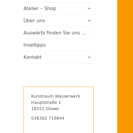
Rügen
untermenü
Atelier – Shop
öffnen
untermenü
Über uns
öffnen
Auswärts finden Sie uns …
Inseltipps
untermenü
Kontakt
öffnen
Kunstraum Wasserwerk
Hauptstraße 1
18551 Glowe
038302 719844