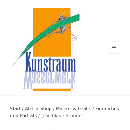
MENÜ
UND
WIDGETS
Kunstraum Wasserwerk Rügen
Start
/
Atelier Shop
/
Malerei & Grafik
/
Figürliches
und Porträts
/ „Die blaue Stunde“