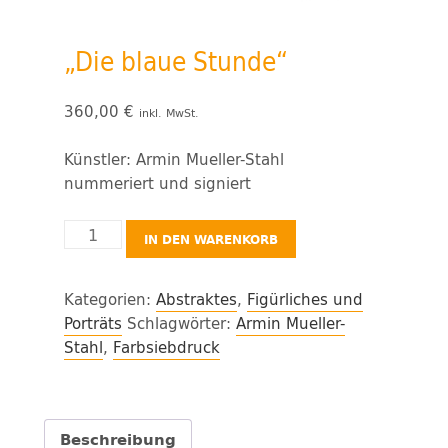
„Die blaue Stunde“
360,00
€
inkl. MwSt.
Künstler: Armin Mueller-Stahl
nummeriert und signiert
"Die
IN DEN WARENKORB
blaue
Stunde"
Kategorien:
Abstraktes
,
Figürliches und
Menge
Porträts
Schlagwörter:
Armin Mueller-
Stahl
,
Farbsiebdruck
Beschreibung