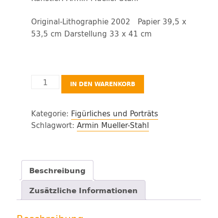
Original-Lithographie 2002 Papier 39,5 x
53,5 cm Darstellung 33 x 41 cm
"Liegendes
IN DEN WARENKORB
Paar",
Zyklus:
Kategorie:
Figürliches und Porträts
Hamlet
Schlagwort:
Armin Mueller-Stahl
in
Amerika
Menge
Beschreibung
Zusätzliche Informationen