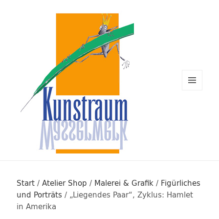
MENÜ
UND
WIDGETS
Kunstraum Wasserwerk Rügen
Start
/
Atelier Shop
/
Malerei & Grafik
/
Figürliches
und Porträts
/ „Liegendes Paar“, Zyklus: Hamlet
in Amerika