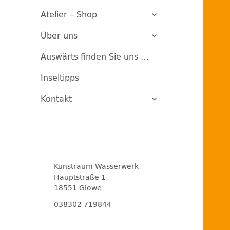
Rügen
untermenü
Atelier – Shop
öffnen
untermenü
Über uns
öffnen
Auswärts finden Sie uns …
Inseltipps
untermenü
Kontakt
öffnen
Kunstraum Wasserwerk
Hauptstraße 1
18551 Glowe
038302 719844