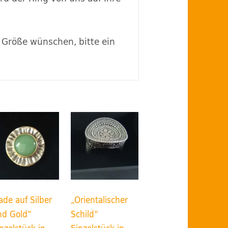
n Größe wünschen, bitte ein
ade auf Silber
„Orientalischer
nd Gold“
Schild“