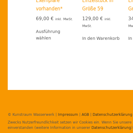
Exemplare
Einzelstück in
Ei
vorhanden*
Größe 59
G
69,00
€
129,00
€
3
inkl. MwSt.
inkl.
MwSt.
Mw
Dieses
Ausführung
Produkt
wählen
In den Warenkorb
In
weist
mehrere
Varianten
auf.
Die
Optionen
können
auf
der
© Kunstraum Wasserwerk |
Impressum
|
AGB
|
Datenschutzerklärung
Produktseite
Zwecks Nutzerfreundlichkeit setzen wir Cookies ein. Wenn Sie unsere 
gewählt
einverstanden (weitere Information in unserer
Datenschutzerklärung
)