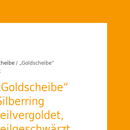
cheibe
/ „Goldscheibe“
t
„Goldscheibe“
Silberring
teilvergoldet,
teilgeschwärzt