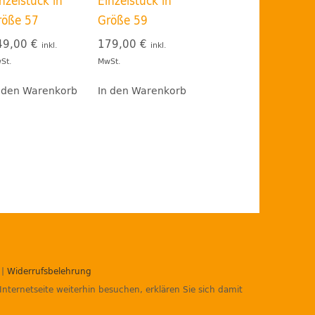
nzelstück in
Einzelstück in
röße 57
Größe 59
49,00
€
179,00
€
inkl.
inkl.
St.
MwSt.
 den Warenkorb
In den Warenkorb
|
Widerrufsbelehrung
Internetseite weiterhin besuchen, erklären Sie sich damit