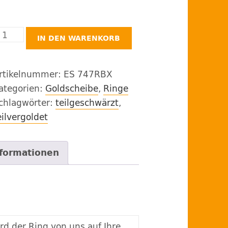
Goldscheibe"
IN DEN WARENKORB
ilberring
eilvergoldet,
rtikelnummer:
ES 747RBX
eilgeschwärzt
ategorien:
Goldscheibe
,
Ringe
enge
chlagwörter:
teilgeschwärzt
,
eilvergoldet
nformationen
rd der Ring von uns auf Ihre