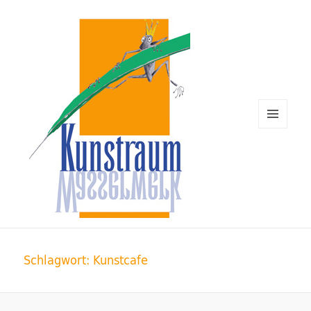
MENÜ
UND
WIDGETS
Kunstraum Wasserwerk Rügen
Schlagwort:
Kunstcafe